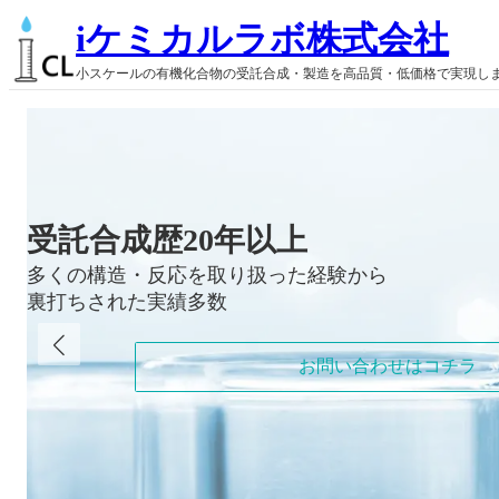
内
iケミカルラボ株式会社
容
を
小スケールの有機化合物の受託合成・製造を高品質・低価格で実現し
ス
キ
ッ
プ
受託合成歴20年以上
多くの構造・反応を取り扱った経験から
【ラボの空き状況】8月
裏打ちされた実績多数
実験室が込み合ってまいりました。
10月以降のご依頼に関しましては、
お問い合わせはコチラ
お見積り等の依頼をお早めにお願いいたします。
納期や価格の確認はお問い合わせから