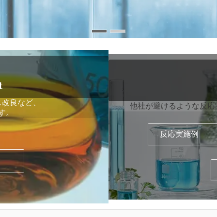
t
ス改良など、
他社が避けるような反応
す。
反応実施例