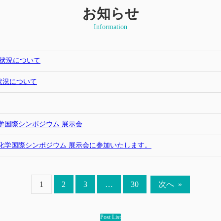
お知らせ
Information
き状況について
き状況について
学国際シンポジウム 展示会
ス化学国際シンポジウム 展示会に参加いたします。
1
2
3
…
30
次へ
»
Post List