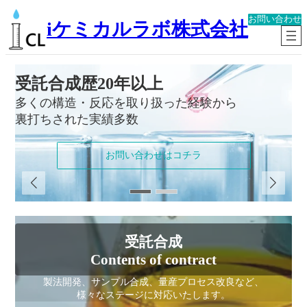
内
お問い合わせ
容
iケミカルラボ株式会社
を
ス
キ
ッ
受託合成歴20年以上
プ
多くの構造・反応を取り扱った経験から
裏打ちされた実績多数
【ラボの空き状況】8月
実験室が込み合ってまいりました。
お問い合わせはコチラ
10月以降のご依頼に関しましては、
お見積り等の依頼をお早めにお願いいたします。
受託合成
Contents of contract
製法開発、サンプル合成、量産プロセス改良など、
納期や価格の確認はお問い合わ
様々なステージに対応いたします。
せからどうぞ