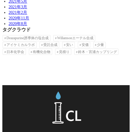
2021年5月
2021年3月
2021年2月
2020年11月
2020年8月
タグクラウド
Deazapurine誘導体の塩合成
Willamsonエーテル合成
アイケミカルラボ
受託合成
安い
安価
少量
日本化学会
有機化合物
見積り
鈴木・宮浦カップリング