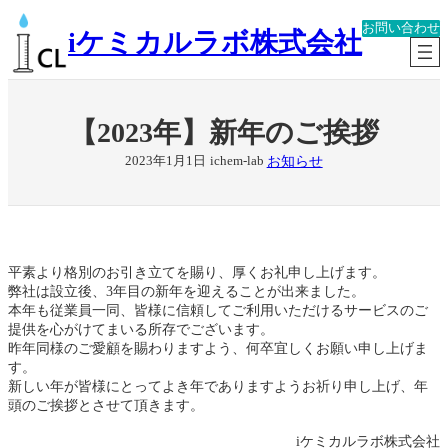
内
お問い合わせ
容
iケミカルラボ株式会社
を
ス
キ
ッ
【2023年】新年のご挨拶
プ
お知らせ
2023年1月1日
ichem-lab
平素より格別のお引き立てを賜り、厚くお礼申し上げます。
弊社は設立後、3年目の新年を迎えることが出来ました。
本年も従業員一同、皆様に信頼してご利用いただけるサービスのご
提供を心がけてまいる所存でございます。
昨年同様のご愛顧を賜わりますよう、何卒宜しくお願い申し上げま
す。
新しい年が皆様にとってよき年でありますようお祈り申し上げ、年
頭のご挨拶とさせて頂きます。
iケミカルラボ株式会社