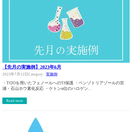
【先月の実施例】2023年6月
2023年7月12日
Category :
実施例
・Tf2Oを用いたフェノールへのTf保護 ・ベンゾトリアゾールの宮
浦・石山ホウ素化反応 ・ケトンα位のハロゲン…
Read more