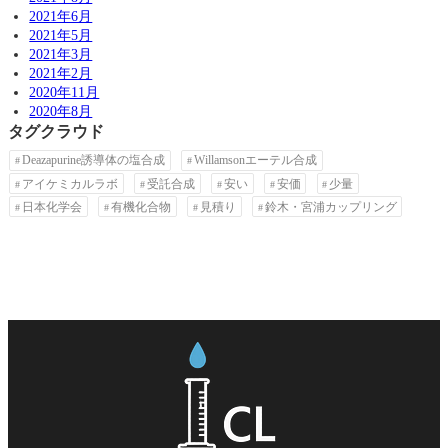
2021年6月
2021年5月
2021年3月
2021年2月
2020年11月
2020年8月
タグクラウド
Deazapurine誘導体の塩合成
Willamsonエーテル合成
アイケミカルラボ
受託合成
安い
安価
少量
日本化学会
有機化合物
見積り
鈴木・宮浦カップリング