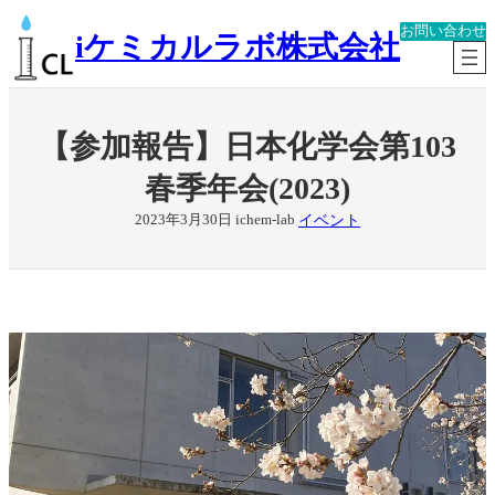
内
お問い合わせ
容
iケミカルラボ株式会社
を
ス
キ
ッ
【参加報告】日本化学会第103
プ
春季年会(2023)
イベント
2023年3月30日
ichem-lab