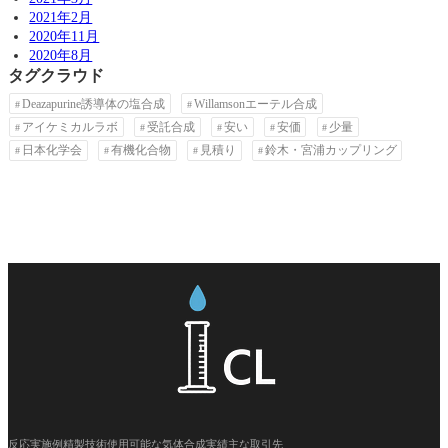
2021年2月
2020年11月
2020年8月
タグクラウド
Deazapurine誘導体の塩合成
Willamsonエーテル合成
アイケミカルラボ
受託合成
安い
安価
少量
日本化学会
有機化合物
見積り
鈴木・宮浦カップリング
反応実施例
精製技術
使用可能な気体
合成実績
主な取引先