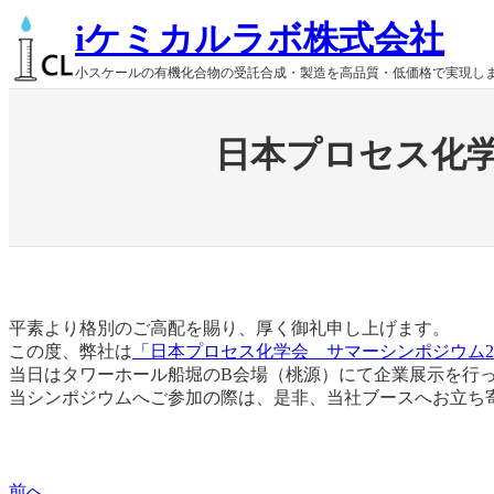
内
iケミカルラボ株式会社
容
を
小スケールの有機化合物の受託合成・製造を高品質・低価格で実現し
ス
キ
ッ
日本プロセス化学
プ
平素より格別のご高配を賜り、厚く御礼申し上げます。
この度、弊社は
「日本プロセス化学会 サマーシンポジウム20
当日はタワーホール船堀のB会場（桃源）にて企業展示を行
当シンポジウムへご参加の際は、是非、当社ブースへお立ち
前へ