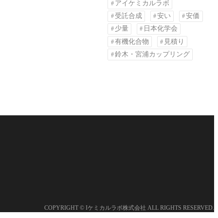
アイケミカルラボ
受託合成
安い
安価
少量
日本化学会
有機化合物
見積り
鈴木・宮浦カップリング
COPYRIGHT © Iケミカルラボ株式会社 ALL RIGHTS RESERVED.