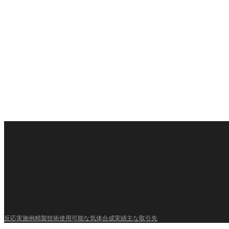
反応実施例
精製技術
使用可能な気体
合成実績
主な取引先