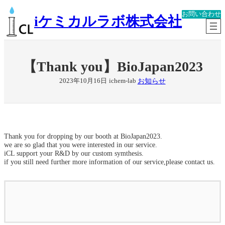
内
お問い合わせ
容
iケミカルラボ株式会社
を
ス
キ
ッ
【Thank you】BioJapan2023
プ
お知らせ
2023年10月16日
ichem-lab
Thank you for dropping by our booth at BioJapan2023.
we are so glad that you were interested in our service.
iCL support your R&D by our custom symthesis.
if you still need further more information of our service,please contact us.