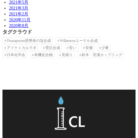
2021年5月
2021年3月
2021年2月
2020年11月
2020年8月
タグクラウド
Deazapurine誘導体の塩合成
Willamsonエーテル合成
アイケミカルラボ
受託合成
安い
安価
少量
日本化学会
有機化合物
見積り
鈴木・宮浦カップリング