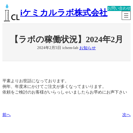
内
お問い合わせ
容
iケミカルラボ株式会社
を
ス
キ
ッ
【ラボの稼働状況】2024年2月
プ
お知らせ
2024年2月5日
ichem-lab
平素よりお世話になっております。
例年、年度末にかけてご注文が多くなってまいります。
依頼をご検討のお客様がいらっしゃいましたらお早めにお声下さい
前へ
次へ