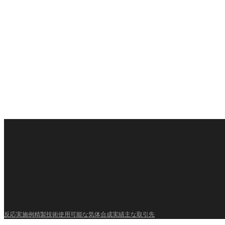
反応実施例
精製技術
使用可能な気体
合成実績
主な取引先