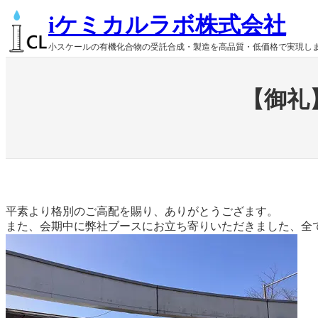
内
iケミカルラボ株式会社
容
を
小スケールの有機化合物の受託合成・製造を高品質・低価格で実現し
ス
キ
ッ
【御礼
プ
平素より格別のご高配を賜り、ありがとうござます。
また、会期中に弊社ブースにお立ち寄りいただきました、全