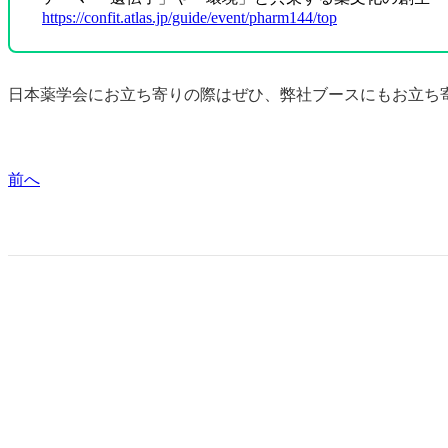
https://confit.atlas.jp/guide/event/pharm144/top
日本薬学会にお立ち寄りの際はぜひ、弊社ブースにもお立ち
前へ