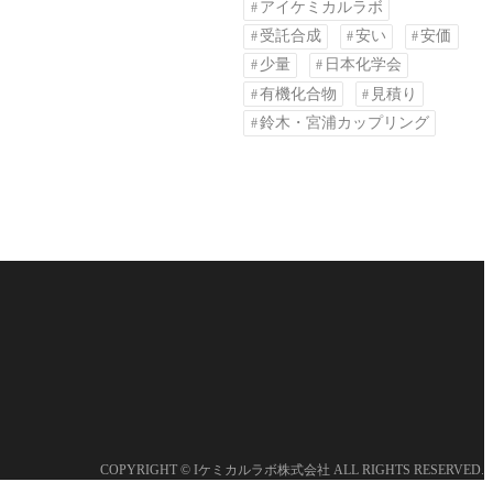
アイケミカルラボ
受託合成
安い
安価
少量
日本化学会
有機化合物
見積り
鈴木・宮浦カップリング
COPYRIGHT © Iケミカルラボ株式会社 ALL RIGHTS RESERVED.