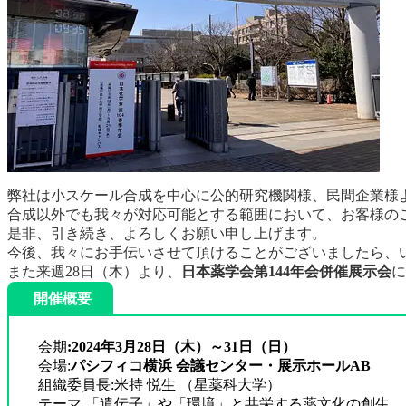
弊社は小スケール合成を中心に公的研究機関様、民間企業様
合成以外でも我々が対応可能とする範囲において、お客様の
是非、引き続き、よろしくお願い申し上げます。
今後、我々にお手伝いさせて頂けることがございましたら、
また来週28日（木）より、
日本薬学会第144年会併催展示会
に
開催概要
会期
:2024年3月28日（木）～31日（日）
会場:
パシフィコ横浜 会議センター・展示ホールAB
組織委員長:米持 悦生 （星薬科大学）
テーマ 「遺伝子」や「環境」と共栄する薬文化の創生 ～