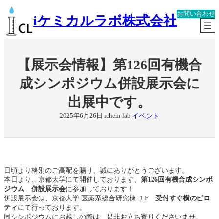
内
お問い合わせ
容
iケミカルラボ株式会社
を
ス
キ
ッ
【展示会情報】第126回有機合
プ
成シンポジウム併設展示会に
出展中です。
イベント
2025年6月26日
ichem-lab
日頃より格別のご高配を賜り、誠にありがとうございます。
本日より、京都大学にて開催しております、
第126回有機合成シンポ
ジウム 併設展示会
に参加しております！
併設展示会は、京都大学 医薬系総合研究棟 １F
受付すぐ横のピロ
ティ
にて行っております。
同シンポジウムにお越しの際は、是非お立ち寄りくださいませ。