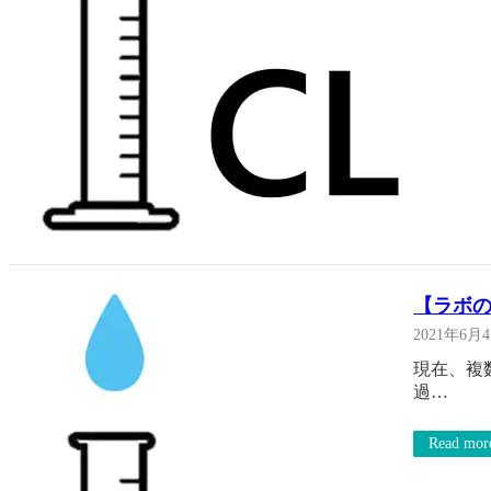
【ラボの
2021年6月
現在、複
過…
Read mor