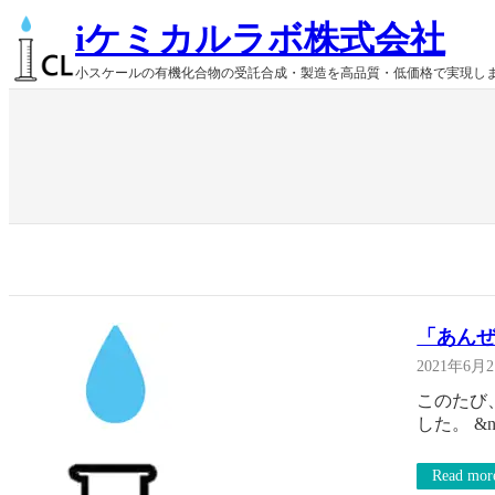
内
iケミカルラボ株式会社
容
を
小スケールの有機化合物の受託合成・製造を高品質・低価格で実現し
ス
キ
ッ
プ
「あん
2021年6月
このたび
した。 &n
Read mor