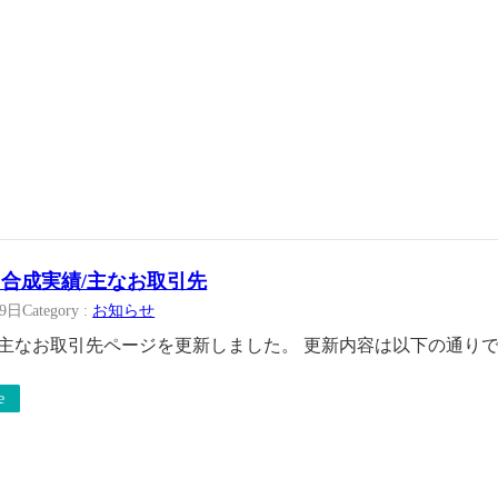
合成実績/主なお取引先
19日
Category :
お知らせ
/主なお取引先ページを更新しました。 更新内容は以下の通りで
e