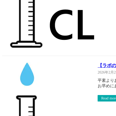
【ラボの
2026年2月
平素より
お早めに
Read mor