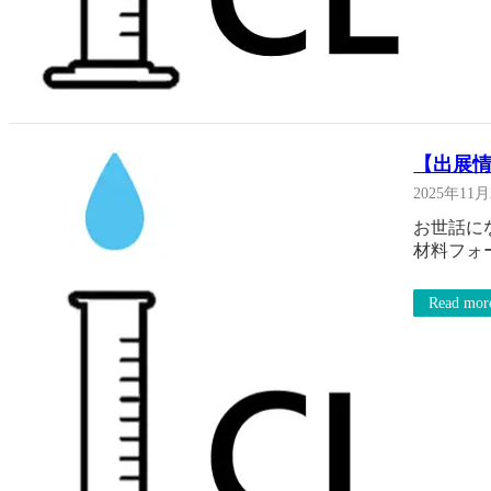
【出展情
2025年11
お世話に
材料フォ
Read mor