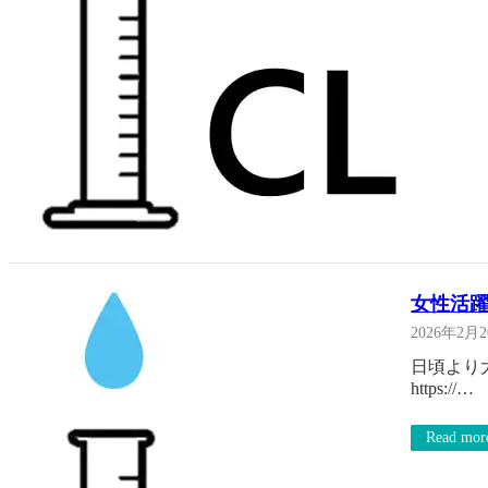
女性活
2026年2月
日頃より
https://…
Read mor