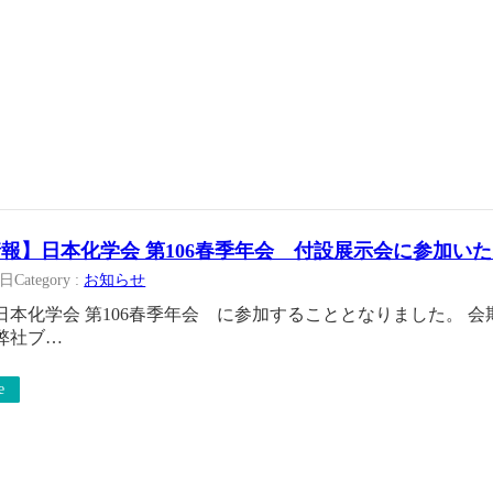
報】日本化学会 第106春季年会 付設展示会に参加い
8日
Category :
お知らせ
日本化学会 第106春季年会 に参加することとなりました。 
弊社ブ…
e