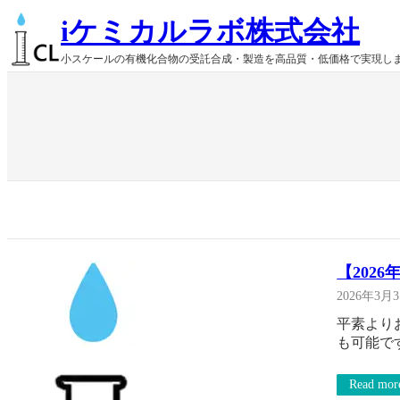
内
iケミカルラボ株式会社
容
を
小スケールの有機化合物の受託合成・製造を高品質・低価格で実現し
ス
キ
ッ
プ
【202
2026年3月
平素より
も可能で
Read mor