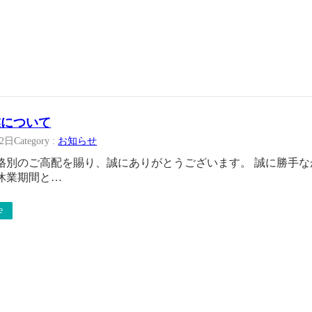
業について
月2日
Category :
お知らせ
格別のご高配を賜り、誠にありがとうございます。 誠に勝手
休業期間と…
e