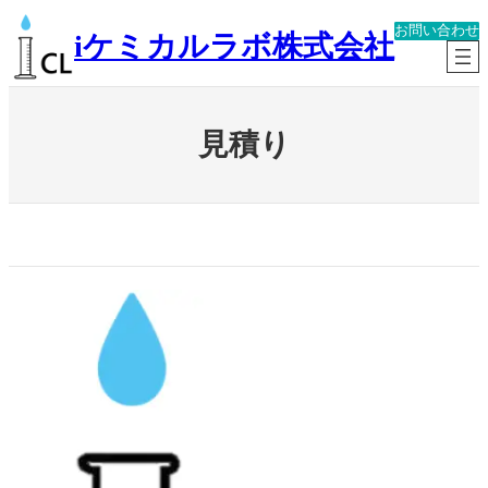
内
お問い合わせ
容
iケミカルラボ株式会社
を
ス
キ
ッ
見積り
プ