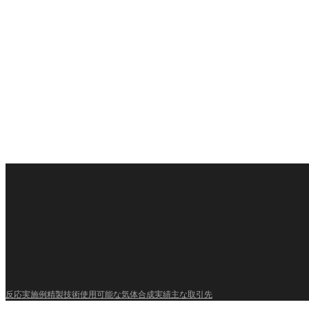
反応実施例
精製技術
使用可能な気体
合成実績
主な取引先