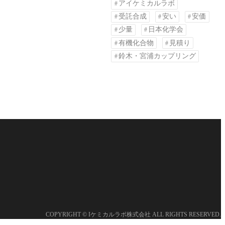
アイケミカルラボ
受託合成
安い
安価
少量
日本化学会
有機化合物
見積り
鈴木・宮浦カップリング
COPYRIGHT © Iケミカルラボ株式会社 ALL RIGHTS RESERVED.