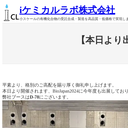
内
iケミカルラボ株式会社
容
を
小スケールの有機化合物の受託合成・製造を高品質・低価格で実現し
ス
キ
ッ
【本日より出
プ
平素より、格別のご高配を賜り厚く御礼申し上げます。
本日より開催されます、BioJapan2024に今年度も出展してお
弊社ブースは
D-78
にございます。