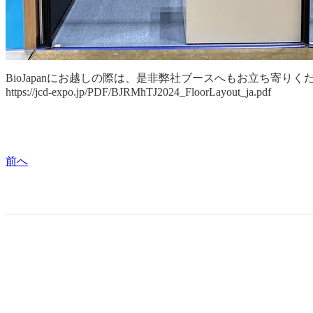
BioJapanにお越しの際は、是非弊社ブースへもお立ち寄りく
https://jcd-expo.jp/PDF/BJRMhTJ2024_FloorLayout_ja.pdf
前へ