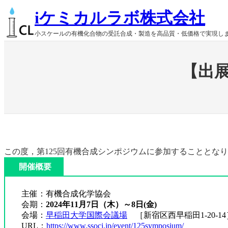
内
iケミカルラボ株式会社
容
を
小スケールの有機化合物の受託合成・製造を高品質・低価格で実現し
ス
キ
ッ
【出展
プ
この度，第125回有機合成シンポジウムに参加することとな
開催概要
主催：有機合成化学協会
会期：
2024年11月7日（木）～8日(金)
会場：
早稲田大学国際会議場
［新宿区西早稲田1-20-1
URL：
https://www.ssocj.jp/event/125symposium/