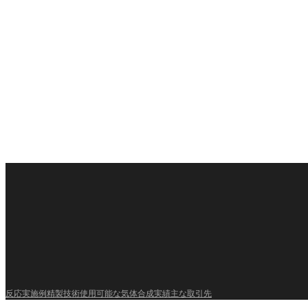
反応実施例
精製技術
使用可能な気体
合成実績
主な取引先