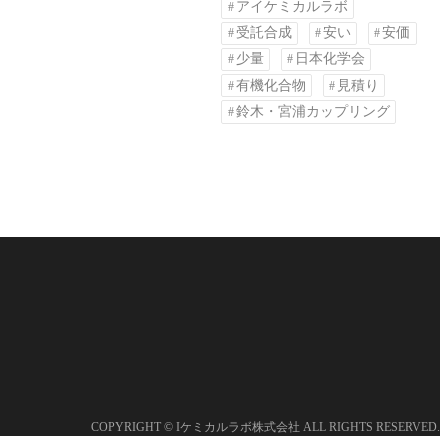
アイケミカルラボ
受託合成
安い
安価
少量
日本化学会
有機化合物
見積り
鈴木・宮浦カップリング
COPYRIGHT © Iケミカルラボ株式会社 ALL RIGHTS RESERVED.