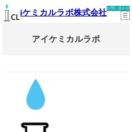
内
お問い合わせ
容
iケミカルラボ株式会社
を
ス
キ
ッ
アイケミカルラボ
プ