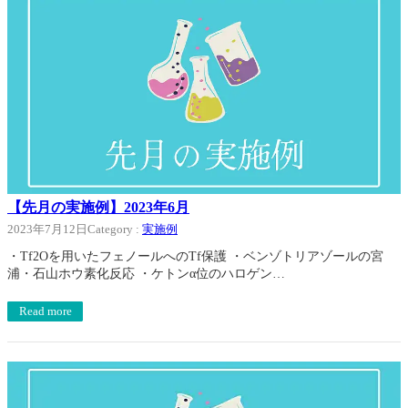
【先月の実施例】2023年6月
2023年7月12日
Category :
実施例
・Tf2Oを用いたフェノールへのTf保護 ・ベンゾトリアゾールの宮
浦・石山ホウ素化反応 ・ケトンα位のハロゲン…
Read more